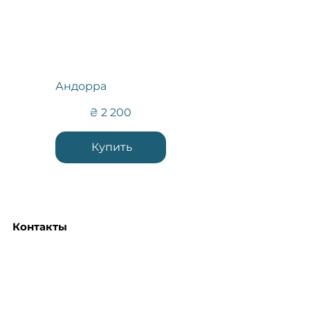
Андорра
2 200 ₴
₴
2 200
Купить
Контакты
+38(073)372-64-24
Анна Трубаченко
керівник відділу продажу