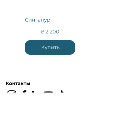
Сингапур
2 200 ₴
₴
2 200
Купить
Контакты
+38(073)372-64-24
Анна Трубаченко
керівник відділу продажу
+380(95)325-67-80
Марина Кудрявцева
директор з роботи з клієнтами FBC
+380(97)042-11-94
Анна Орел