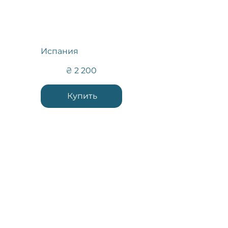
Испания
2 200 ₴
₴
2 200
Купить
Контакти
Зворотній зв'язок
(з уточнюючих питань)
:
+38 096 898 95 30
+38 099 506 34
51
office@ukraine-economic-outlook.com
Адреса: вул. Інститутська, 15/5, оф.30